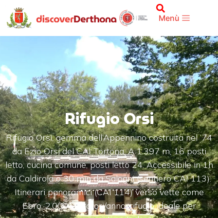
Menù
Rifugio Orsi
Rifugio Orsi, gemma dell’Appennino costruita nel ’74
da Ezio Orsi del CAI Tortona. A 1.397 m, 16 posti
letto, cucina comune, posti letto 24. Accessibile in 1h
da Caldirola o 30 min da Salogni (sentiero CAI 113).
Itinerari panoramici (CAI 114) verso vette come
Ebro. 2.000 visitatori/anno, rifugio ideale per