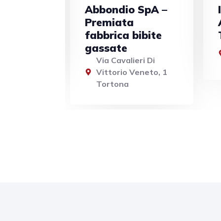
 SpA –
Informazione
a
Accoglienza
bibite
Turistica (I.A.T.)
Piazza Arzano -
15057 Tortona (AL)
eri Di
Veneto, 1