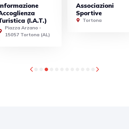
Associazioni
Associazioni
Sportive
Culturali
Tortona
Tortona
1
2
3
4
5
6
7
8
9
10
11
12