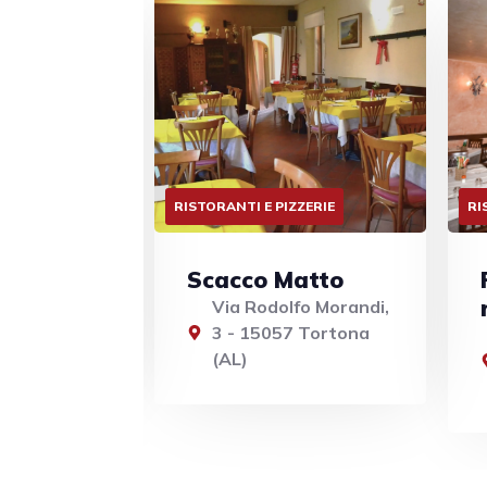
ZZERIE
RISTORANTI E PIZZERIE
RI
atto
Pace pizzeria
ristorante
fo Morandi,
7 Tortona
Piazza Delle Erbe, 11
- 15057 Tortona
(AL)