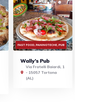
B
FAST FOOD, PANINOTECHE, PUB
FAST FOOD, PAN
Fermento
Columbi
BrewPub
1
Strada P
Per Vigu
Via Postumia Zona
15057 -
CoInArt 2 - 15057
Tortona