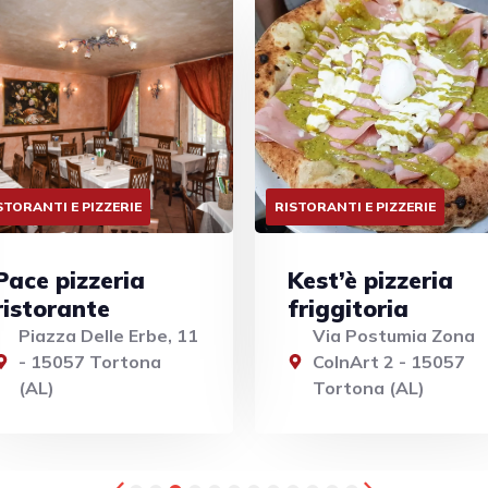
STORANTI E PIZZERIE
FAST FOOD, PANINOTECHE, PU
Kest’è pizzeria
Wally’s Pub
friggitoria
Via Fratelli Baiardi, 
- 15057 Tortona
Via Postumia Zona
(AL)
CoInArt 2 - 15057
Tortona (AL)