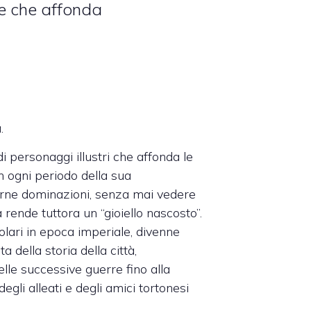
te che affonda
.
di personaggi illustri che affonda le
 ogni periodo della sua
lterne dominazioni, senza mai vedere
 rende tuttora un “gioiello nascosto”.
lari in epoca imperiale, divenne
a della storia della città,
lle successive guerre fino alla
egli alleati e degli amici tortonesi