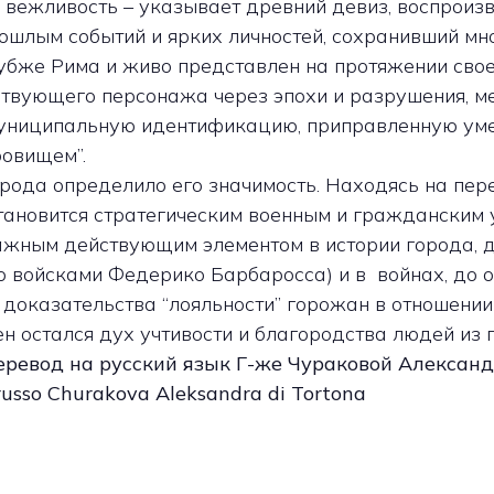
, вежливость – указывает древний девиз, воспроиз
ошлым событий и ярких личностей, сохранивший мно
убже Рима и живо представлен на протяжении свое
ствующего персонажа через эпохи и разрушения, м
униципальную идентификацию, приправленную уме
ровищем”.
рода определило его значимость. Находясь на пер
становится стратегическим военным и гражданским
л важным действующим элементом в истории города,
о войсками Федерико Барбаросса) и в войнах, до 
 доказательства “лояльности” горожан в отношении
н остался дух учтивости и благородства людей из
ревод на русский язык Г-же Чураковой Александ
n russo Churakova Aleksandra di Tortona