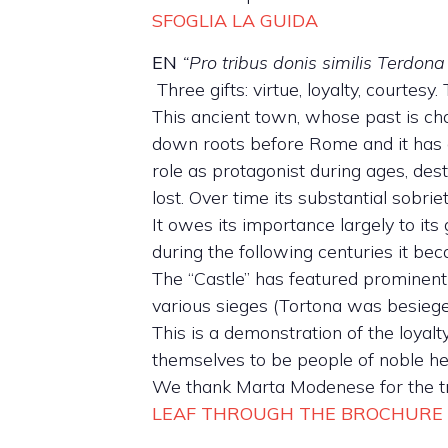
SFOGLIA LA GUIDA
EN
“Pro tribus donis similis Terdona
Three gifts: virtue, loyalty, courtes
This ancient town, whose past is cha
down roots before Rome and it has co
role as protagonist during ages, des
lost. Over time its substantial sobrie
It owes its importance largely to its
during the following centuries it beca
The “Castle” has featured prominently
various sieges (Tortona was besieged
This is a demonstration of the loyalt
themselves to be people of noble hear
We thank Marta Modenese for the tran
LEAF THROUGH THE BROCHURE