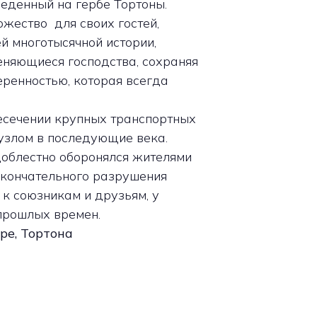
веденный на гербе Тортоны.
жество для своих гостей,
й многотысячной истории,
еняющиеся господства, сохраняя
ренностью, которая всегда
есечении крупных транспортных
 узлом в последующие века.
 доблестно оборонялся жителями
окончательного разрушения
 к союзникам и друзьям, у
 прошлых времен.
ре, Тортона