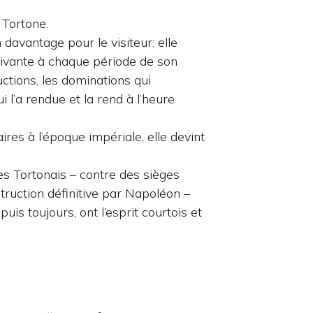
 Tortone.
 davantage pour le visiteur: elle
vivante à chaque période de son
uctions, les dominations qui
i l’a rendue et la rend à l’heure
es à l’époque impériale, elle devint
les Tortonais – contre des sièges
struction définitive par Napoléon –
uis toujours, ont l’esprit courtois et