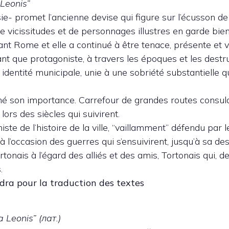
 Leonis”
sie- promet l’ancienne devise qui figure sur l’écusson de
e vicissitudes et de personnages illustres en garde bien
nt Rome et elle a continué à être tenace, présente et 
tant que protagoniste, à travers les époques et les destr
 identité municipale, unie à une sobriété substantielle qu
é son importance. Carrefour de grandes routes consulair
lors des siècles qui suivirent.
ste de l’histoire de la ville, “vaillamment” défendu par 
à l’occasion des guerres qui s’ensuivirent, jusqu’à sa de
onais à l’égard des alliés et des amis, Tortonais qui, dep
.
ra pour la traduction des textes
a Leonis” (лат.)