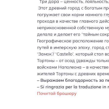
Три дара – ценность, лояльность
Этот древний город с богатым пр
погружает свои корни намного гл
проходя в качестве главного дей
неприкосновенной собственную м
делала и делает его “тайным сок
Географическое расположение го
путей в имперскую эпоху, город 
“Замок”/ “Castello”, который ста
Тортоны – от осад (дважды тольк
войсками Наполеона – в качестве
жителей Тортоны с древних време
– Выражаем благодарность за пе
– Si ringrazia per la traduzione i
Почитай брошюру