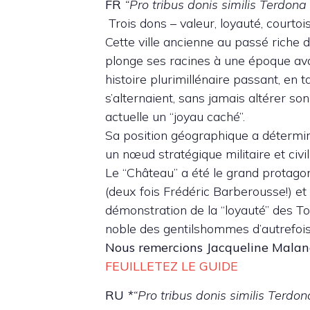
FR
“Pro tribus donis similis Terdona
Trois dons – valeur, loyauté, courtoi
Cette ville ancienne au passé riche d
plonge ses racines à une époque ava
histoire plurimillénaire passant, en 
s’alternaient, sans jamais altérer son
actuelle un “joyau caché”.
Sa position géographique a détermin
un nœud stratégique militaire et civil 
Le “Château” a été le grand protagoni
(deux fois Frédéric Barberousse!) et 
démonstration de la “loyauté” des Tort
noble des gentilshommes d’autrefois
Nous remercions Jacqueline Maland
FEUILLETEZ LE GUIDE
RU
*
“Pro tribus donis similis Terdon