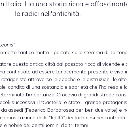
n Italia. Ha una storia ricca e affascinan
le radici nell'antichità.
 Leonis”
 promette l’antico motto riportato sullo stemma di Tortona
itatore questa antica città dal passato ricco di vicende e 
ha continuato ad essere tenacemente presente e viva in
protagonista attraverso le epoche e le distruzioni, le a
le, condita di una sostanziale sobrietà che l’ha resa e la
terminato l’importanza. Crocevia di grandi strade conso
ecoli successivi. Il “Castello” è stato il grande protagonist
 da assedi (Federico Barbarossa per ben due volte) e ne
 dimostrazione della “lealtà” dei tortonesi nei confronti d
e nobile dei gentiluomini d’altri tempi.