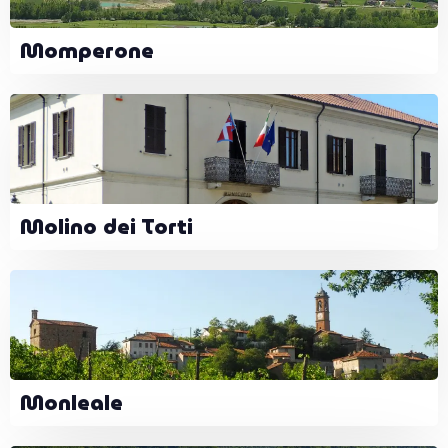
Momperone
Molino dei Torti
Monleale