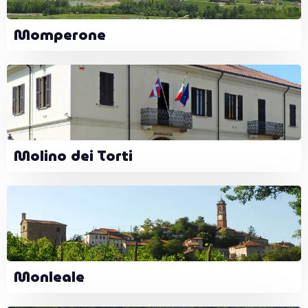
Momperone
Molino dei Torti
Monleale