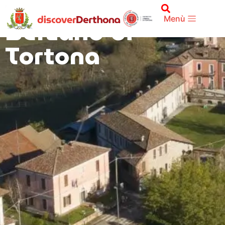
TERRITORIO
Berzano di
Menù
Tortona