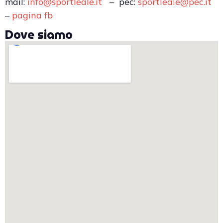
mail:
info@sportleale.it
– pec:
sportleale@pec.it
–
pagina fb
Dove siamo