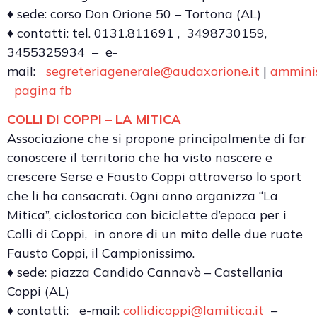
♦ sede: corso Don Orione 50 – Tortona (AL)
♦ contatti: tel. 0131.811691 , 3498730159,
3455325934 – e-
mail:
segreteriagenerale@audaxorione.it
|
ammini
pagina fb
COLLI DI COPPI – LA MITICA
Associazione che si propone principalmente di far
conoscere il territorio che ha visto nascere e
crescere Serse e Fausto Coppi attraverso lo sport
che li ha consacrati. Ogni anno organizza “La
Mitica”, ciclostorica con biciclette d’epoca per i
Colli di Coppi, in onore di un mito delle due ruote
Fausto Coppi, il Campionissimo.
♦ sede: piazza Candido Cannavò – Castellania
Coppi (AL)
♦ contatti: e-mail:
collidicoppi@lamitica.it
–