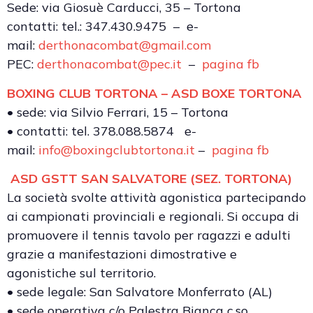
Sede: via Giosuè Carducci, 35 – Tortona
contatti: tel.: 347.430.9475 – e-
mail:
derthonacombat@gmail.com
PEC:
derthonacombat@pec.it
–
pagina fb
BOXING CLUB TORTONA – ASD BOXE TORTONA
• sede: via Silvio Ferrari, 15 – Tortona
• contatti: tel. 378.088.5874 e-
mail:
info@boxingclubtortona.it
–
pagina fb
ASD GSTT SAN SALVATORE (SEZ. TORTONA)
La società svolte attività agonistica partecipando
ai campionati provinciali e regionali. Si occupa di
promuovere il tennis tavolo per ragazzi e adulti
grazie a manifestazioni dimostrative e
agonistiche sul territorio.
• sede legale: San Salvatore Monferrato (AL)
• sede operativa c/o Palestra Bianca c.so