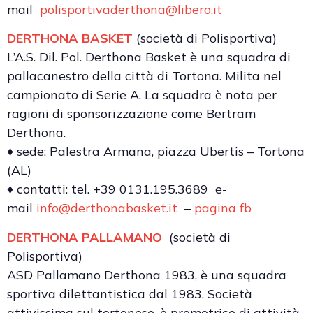
mail
polisportivaderthona@libero.it
DERTHONA BASKET
(società di Polisportiva)
L’A.S. Dil. Pol. Derthona Basket è una squadra di
pallacanestro della città di Tortona. Milita nel
campionato di Serie A. La squadra è nota per
ragioni di sponsorizzazione come Bertram
Derthona.
♦ sede: Palestra Armana, piazza Ubertis – Tortona
(AL)
♦ contatti: tel. +39 0131.195.3689 e-
mail
info@derthonabasket.it
–
pagina fb
DERTHONA PALLAMANO
(società di
Polisportiva)
ASD Pallamano Derthona 1983, è una squadra
sportiva dilettantistica dal 1983. Società
attivissima sul tortonese, è promotrice di attività