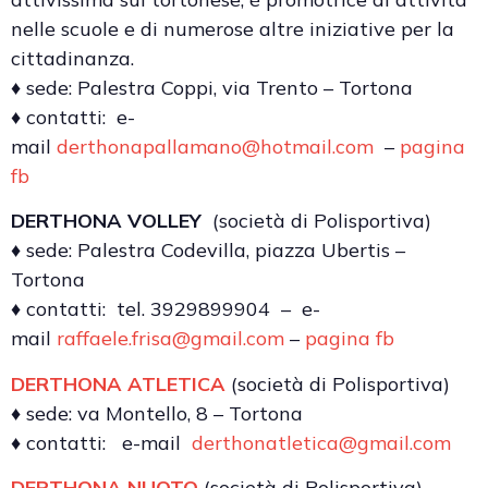
nelle scuole e di numerose altre iniziative per la
cittadinanza.
♦ sede: Palestra Coppi, via Trento – Tortona
♦ contatti: e-
mail
derthonapallamano@hotmail.com
–
pagina
fb
DERTHONA VOLLEY
(società di Polisportiva)
♦ sede: Palestra Codevilla, piazza Ubertis –
Tortona
♦ contatti: tel. 3929899904 – e-
mail
raffaele.frisa@gmail.com
–
pagina fb
DERTHONA ATLETICA
(società di Polisportiva)
♦ sede: va Montello, 8 – Tortona
♦ contatti: e-mail
derthonatletica@gmail.com
DERTHONA NUOTO
(società di Polisportiva)