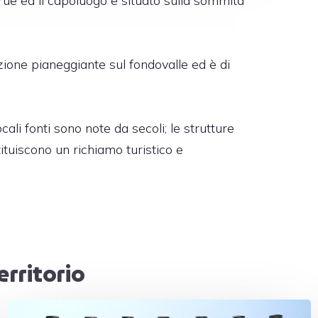
rue ed il capoluogo è situato sulla sommità
zione pianeggiante sul fondovalle ed è di
ali fonti sono note da secoli; le strutture
ituiscono un richiamo turistico e
erritorio