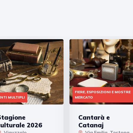
FIERE, ESPOSIZIONI E MOSTRE
NTI MULTIPLI
MERCATO
Stagione
Cantarà e
culturale 2026
Catanaj
Viguzzolo
Via Emilia, Tortona