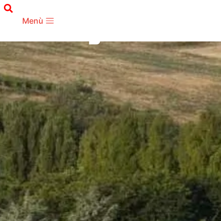
TERRITORIO
Montegioco
Menù