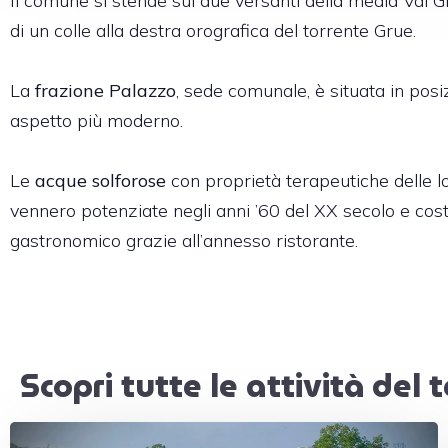
Il comune si stende sui due versanti della media Val G
di un colle alla destra orografica del torrente Grue.
La
frazione Palazzo
, sede comunale, è situata in posi
aspetto più moderno.
Le
acque solforose
con proprietà terapeutiche delle loc
vennero potenziate negli anni ’60 del XX secolo e cost
gastronomico grazie all’annesso ristorante.
Scopri tutte le attività del t