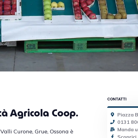
CONTATTI
à Agricola Coop.
Piazza B
0131 80
Manda u
 Valli Curone, Grue, Ossona è
Scoprici