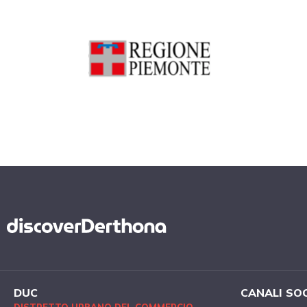
DUC
CANALI SO