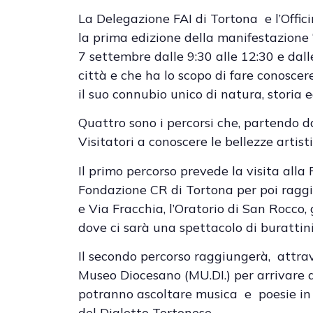
La Delegazione FAI di Tortona e l’Offic
la prima edizione della manifestazione “
7 settembre dalle 9:30 alle 12:30 e dall
città e che ha lo scopo di fare conoscer
il suo connubio unico di natura, storia 
Quattro sono i percorsi che, partendo d
Visitatori a conoscere le bellezze artisti
Il primo percorso prevede la visita alla
Fondazione CR di Tortona per poi raggiu
e Via Fracchia, l’Oratorio di San Rocco, g
dove ci sarà una spettacolo di burattin
Il secondo percorso raggiungerà, attrav
Museo Diocesano (MU.DI.) per arrivare 
potranno ascoltare musica e poesie in d
del Dialetto Tortonese..