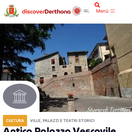
Menù
CULTURA
VILLE, PALAZZI E TEATRI STORICI
Antico Palazzo Vescovile