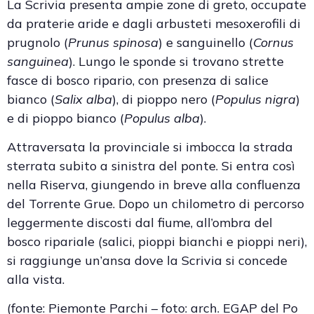
La Scrivia presenta ampie zone di greto, occupate
da praterie aride e dagli arbusteti mesoxerofili di
prugnolo (
Prunus spinosa
) e sanguinello (
Cornus
sanguinea
). Lungo le sponde si trovano strette
fasce di bosco ripario, con presenza di salice
bianco (
Salix alba
), di pioppo nero (
Populus nigra
)
e di pioppo bianco (
Populus alba
).
Attraversata la provinciale si imbocca la strada
sterrata subito a sinistra del ponte. Si entra così
nella Riserva, giungendo in breve alla confluenza
del Torrente Grue. Dopo un chilometro di percorso
leggermente discosti dal fiume, all’ombra del
bosco ripariale (salici, pioppi bianchi e pioppi neri),
si raggiunge un’ansa dove la Scrivia si concede
alla vista.
(fonte: Piemonte Parchi – foto: arch. EGAP del Po