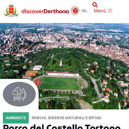
Menù
AMBIENTE
PARCHI, RISERVE NATURALI E RIFUGI
Parco del Castello Tortona